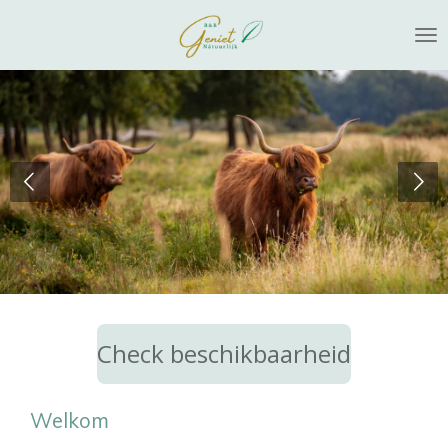
Ga
direct
naar
de
hoofdinhoud
Check beschikbaarheid
Welkom