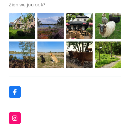
Zien we jou ook?
F
a
c
e
b
I
o
n
o